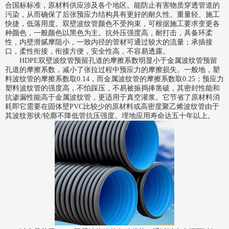
合国标标准，原材料供应涉及各个地区。能防止有害物质穿透管道的
污染，从而确保了后张预应力结构具有更好的耐久性。重量轻、施工
快捷，低落用度。双壁波纹管颜色不受拘束，可根据施工要求变更各
种颜色，一般颜色以黑色为主。抗外压强度高，耐打击，具备环柔
性，内壁滑腻摩阻小，一致内径的管材可通过较大的流量；承插接
口，柔性衔接，衔接方便，安全性高，不容易透露。
HDPE双壁波纹管
预留孔道的摩擦系数明显小于金属波纹管预留
孔道的摩擦系数，减小了张拉过程中预应力的摩擦损失。一般地，塑
料波纹管的摩擦系数取0.14，而金属波纹管的摩擦系数取0.25；预应力
塑料波纹管的强度高，不怕踩压，不易被振捣捧凿破，其密封性能和
抗渗漏性能高于金属波纹管，更适用于真空灌浆。它节省了原材料消
耗即它需要在固体壁PVC比较少的原材料或高密度聚乙烯波纹管由于
其波纹形状/轮廓不降低管抗压强度。埋地应用寿命达五十年以上。