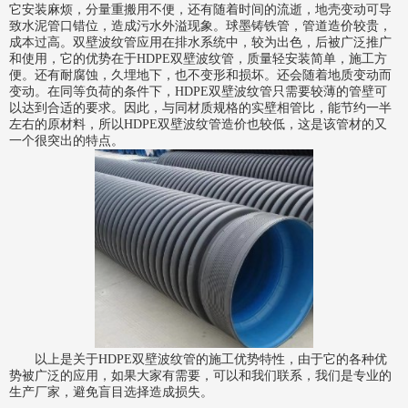
它安装麻烦，分量重搬用不便，还有随着时间的流逝，地壳变动可导
致水泥管口错位，造成污水外溢现象。球墨铸铁管，管道造价较贵，
成本过高。双壁波纹管应用在排水系统中，较为出色，后被广泛推广
和使用，它的优势在于
HDPE双壁波纹管
，质量轻安装简单，施工方
便。还有耐腐蚀，久埋地下，也不变形和损坏。还会随着地质变动而
变动。在同等负荷的条件下，
HDPE双壁波纹管
只需要较薄的管壁可
以达到合适的要求。因此，与同材质规格的实壁相管比，能节约一半
左右的原材料，所以
HDPE双壁波纹管
造价也较低，这是该管材的又
一个很突出的特点。
以上是关于HDPE双壁波纹管的施工优势特性，由于它的各种优
势被广泛的应用，如果大家有需要，可以和我们联系，我们是专业的
生产厂家，避免盲目选择造成损失。