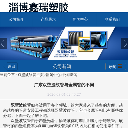
公司简介
产品展示
新闻中心
联系我们
公司新闻
返回
导航
当前位置 :
双壁波纹管主页
>
新闻中心
>
公司新闻
广东双壁波纹管与金属管的不同
2026-03-01 02:40:27
双壁波纹管
如今被用于各个领域，给大家带来了很多的方便，越
来越多的管道安装工程都选择
双壁波纹管
，它与金属管相比有哪些优
势呢，下面一起了解下吧。
双壁波纹管由于内壁光滑，输送液体时摩阻明显小于铸铁管。该
管材的内壁粗糙率为0.001,而铸铁管为0.013,因此在相同使用条件下，