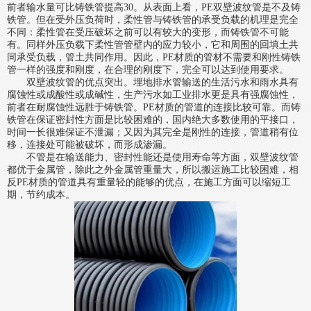
前者输水量可比铸铁管提高30。从表面上看，PE双壁波纹管是不及铸
铁管。但在受外压负荷时，柔性管与铸铁管的承受负载的机理是完全
不同：柔性管在受压破坏之前可以有较大的变形，而铸铁管不可能
有。同样外压负载下柔性管管壁内的应力较小，它和周围的回填土共
同承受负载，管土共同作用。因此，PE材质的管材不需要和刚性铸铁
管一样的强度和刚度，在合理的刚度下，完全可以达到使用要求。
双壁波纹管的优点突出。埋地排水管输送的生活污水和雨水具有
腐蚀性或成酸性或成碱性，生产污水如工业排水更是具有强腐蚀性，
前者在耐腐蚀性远胜于铸铁管。PE材质的管道的连接比较可靠。而铸
铁管在保证密封性方面是比较困难的，国内绝大多数使用的平接口，
时间一长很难保证不泄漏；又因为其完全是刚性的连接，管道稍有位
移，连接处可能被破坏，而形成渗漏。
不管是在输送能力、密封性能还是使用寿命等方面，双壁波纹管
都优于金属管，除此之外金属管重量大，所以搬运施工比较困难，相
反PE材质的管道具有重量轻的能够的优点，在施工方面可以缩短工
期，节约成本。