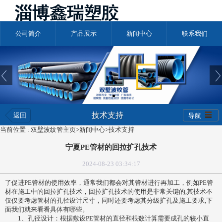
公司简介
产品展示
新闻中心
联系我们
技术支持
返回
导航
当前位置 :
双壁波纹管主页
>
新闻中心
>
技术支持
宁夏PE管材的回拉扩孔技术
2024-08-23 03:34:17
了促进PE管材的使用效率，通常我们都会对其管材进行再加工，例如PE管
材在施工中的回拉扩孔技术，回拉扩孔技术的使用是非常关键的,其技术不
仅仅要考虑管材的孔径设计尺寸，同时还要考虑其分级扩孔及施工要求,下
面我们就来看看具体有哪些。
1、孔径设计：根据敷设PE管材的直径和根数计算需要成孔的较小直