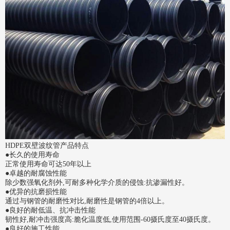
HDPE双壁波纹管
产品特点
●长久的使用寿命
正常使用寿命可达50年以上
●卓越的耐腐蚀性能
除少数强氧化剂外,可耐多种化学介质的侵蚀:抗渗漏性好。
●优异的抗磨损性能
通过与钢管的耐磨性对比,耐磨性是钢管的4倍以上。
●良好的耐低温、抗冲击性能
韧性好,耐冲击强度高:脆化温度低,使用范围-60摄氏度至40摄氏度。
●良好的施工性能