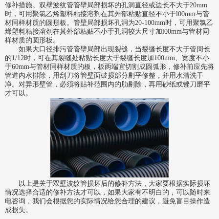
修补措施。双壁波纹管管壁局部损坏的孔洞直径或边长不大于20mm
时，可用聚氯乙烯塑料粘接溶剂在其外部粘贴直径不小于l00mm与管
材同样材质的圆形板。管壁局部损坏孔洞为20-100mm时，可用聚氯乙
烯塑料粘接溶剂在其外部粘贴不小于孔洞较大尺寸加l00mm与管材同
样材质的圆形板。
如果大口径排污管管壁局部出现裂缝，当裂缝长度不大于管周长
的1/12时，可在其裂缝处粘贴长度大于裂缝长度加100mm、宽度不小
于60mm与管材同样材质的板，板两端宜切割成圆弧形，修补前应先将
管道内水排除，用刮刀将管壁面破损部分剔平修整，并用水清洗干
净。对异形壁管，必须将贴补范围内的肋剔除，再用砂纸或锉刀磨平
才可以。
以上是关于双壁波纹管损坏后的修补方法，大家要根据实际损坏
情况选择合适的修补方法才可以，如果大家有不明白的，可以随时来
电咨询，我们会根据您的实际情况给您合理的建议，避免盲目操作造
成损失。